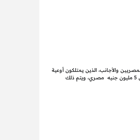
 بنك مصر من المصريين والأجانب، الذين يمتلكون أوعية
ادخارية (شهادات – ودائع – حسابات توفير)، ويتم أخذ القرض بضمان تلك الأوعية، ويصل حجم القرض إلى 5 مليون جنيه مصري، ويتم ذلك