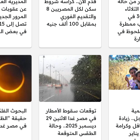
ر من حالة
قدّم الآن.. كراسة شروط
المديرية ال
ثلاثاء
سكن لكل المصريين 8
عن عقوبات 
30/12/2025 في
والتقديم الفوري
المرور الجدي
 ممطرة
بمقابل 100 ألف جنيه
لحوظ في
في بعض الح
رة
مية
توقعات سقوط الأمطار
البحوث الفل
.. زيادة
في مصر غدا الاثنين 29
حقيقة “الظل
فل وكرامة
ديسمبر 2025.. وحالة
في مصر غدا
 يناير
الطقس المتوقعة