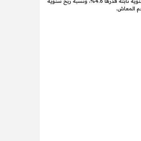
في حال تم اقتراض مبلغ من المال قدرة 10.000 جنية مصريا، لمدة 3 سنوات على أن يكون ذلك بنسبة سنوية ثابتة قدرها 4.6%، ونسبة ربح سنوية