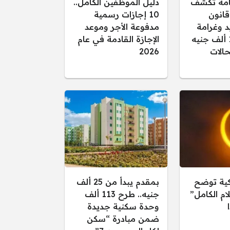
عامة تكشف
دليل الموظفين الكامل..
قانون
10 إجازات رسمية
د وغرامة
مدفوعة الأجر وموعد
تصل إلى 15 ألف جنيه
الإجازة القادمة في عام
الات
2026
كية توضح
بمقدم يبدأ من 25 ألف
ام الكامل”
جنيه.. طرح 113 ألف
وحدة سكنية جديدة
ضمن مبادرة “سكن