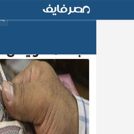
البح
بنك مصر يعلن عن قرض “ 500 ألف