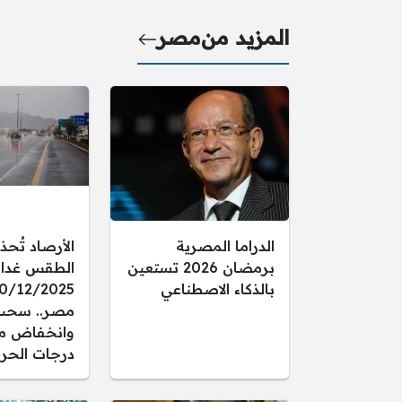
المزيد من
مصر
الدراما المصرية
الأرصاد تُحذ
برمضان 2026 تستعين
الطقس غدا ال
بالذكاء الاصطناعي
مصر.. سحب
وانخفاض م
درجات الحرا