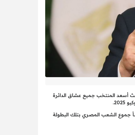
م في الفوز على منتخب كوت ديفوار في نهائي بطولة أفريقيا تحت 23 سنة، حيث أسعد المنتخب جميع عشاق الدائرة
202.
هنأ جموع الشعب المصري بتلك البطولة