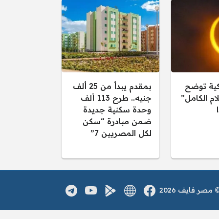
كية توضح
بمقدم يبدأ من 25 ألف
ام الكامل”
جنيه.. طرح 113 ألف
وحدة سكنية جديدة
ضمن مبادرة “سكن
لكل المصريين 7”
صر فايف 2026
فيسبوك
الموقع الالكتروني
يوتيوب
تطبيق اندرويد
تلغرام
مواقع التواصل