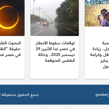
مية
توقعات سقوط الأمطار
البحوث الفل
.. زيادة
في مصر غدا الاثنين 29
حقيقة “الظل
فل وكرامة
ديسمبر 2025.. وحالة
في مصر غدا
 يناير
الطقس المتوقعة
ول
goobet
جميع الحقوق محفوظة © م