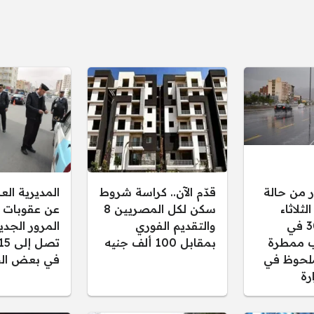
ر من حالة
قدّم الآن.. كراسة شروط
المديرية ال
ثلاثاء
سكن لكل المصريين 8
عن عقوبات 
30/12/2025 في
والتقديم الفوري
المرور الجدي
 ممطرة
بمقابل 100 ألف جنيه
لحوظ في
في بعض الح
رة