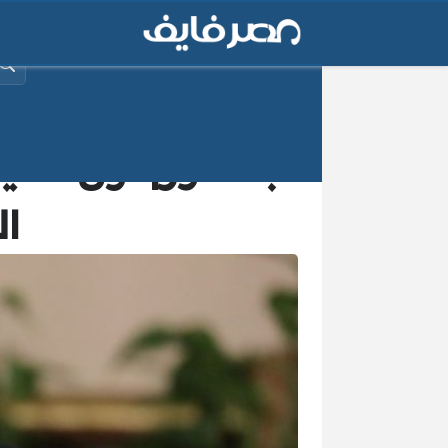
البح
بالصور| أول تعل
ال