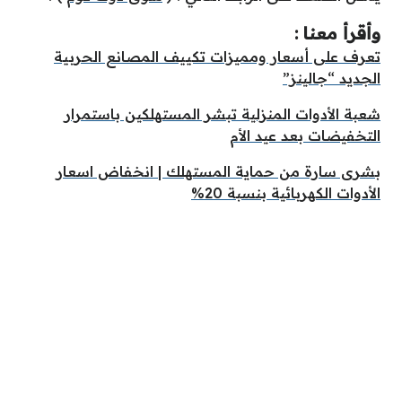
وأقرأ معنا :
تعرف على أسعار ومميزات تكييف المصانع الحربية
الجديد “جالينز”
شعبة الأدوات المنزلية تبشر المستهلكين باستمرار
التخفيضات بعد عيد الأم
بشرى سارة من حماية المستهلك | انخفاض اسعار
الأدوات الكهربائية بنسبة 20%