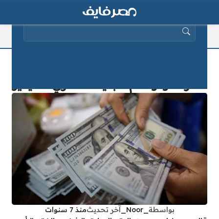
البحث عن:
خبير اقتصادي: «انخفاض جديد في
سعر الدولار أمام الجنيه المصري».. فيديو
بواسطة
_Noor_
آخر تحديث
منذ 7 سنوات