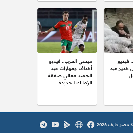
. فيديو
ميسي العرب.. فيديو
هدير عبد
أهداف ومهارات عبد
مل
الحميد معالي صفقة
الزمالك الجديدة
صر فايف 2026
فيسبوك
الموقع الالكتروني
يوتيوب
تطبيق اندرويد
تلغرام
مواقع التواصل