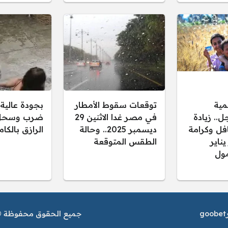
مية
توقعات سقوط الأمطار
بجودة عالية.
.. زيادة
في مصر غدا الاثنين 29
ضرب وسحل 
فل وكرامة
ديسمبر 2025.. وحالة
الرازق بالكا
 يناير
الطقس المتوقعة
ول
goobet
جميع الحقوق محفوظة © م