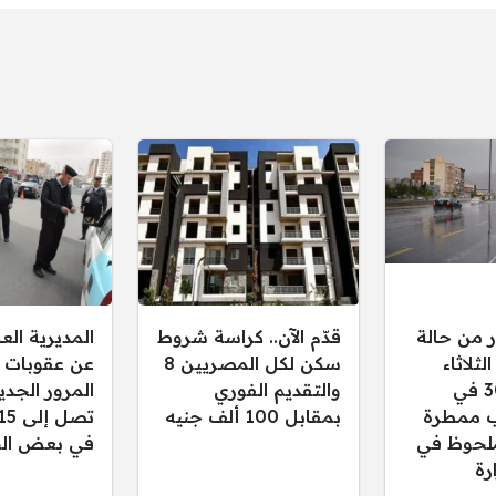
ر من حالة
قدّم الآن.. كراسة شروط
المديرية ال
ثلاثاء
سكن لكل المصريين 8
عن عقوبات 
30/12/2025 في
والتقديم الفوري
المرور الجدي
 ممطرة
بمقابل 100 ألف جنيه
لحوظ في
في بعض الح
رة