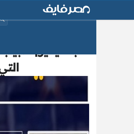
البح
بالفيديو| طبيب
التي