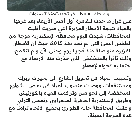
بواسطة
_Noor_
آخر تحديث
منذ 7 سنوات
على غرار ما حدث للقاهرة أول أمس الأربعاء بعد غرقها
بالمياه نتيجة الأمطار الغزيرة التي ضربت أغلبت
المحافظات، شهدت اليوم محافظة الإسكندرية موجة من
الطقس السئ التي لم تحد منذ 2015، حيث أن الأمطار
الغزيرة متواصلة منذ فجر اليوم وحتى الآن ولم تنقطع،
وذلك تأثراً بالمنخفض الذي حذرت منه الأرصاد مع
احتمالية تحوله
لإعصار
.
وتسببت المياه في تحويل الشارع إلى بحيرات وبرك
ومستنقعات، ووصلت منسوب المياه في بعض الشوارع
المنخفضة إلى نحو متر، وتراكمت المياه بالكورنيش
وطريق الإسكندرية القاهرة الصحراوي وتعطل الترام،
وأعلنت المحافظة حالة الطوارئ بجميع الأنحاء تزامناً مع
هذه الموجة السيئة.