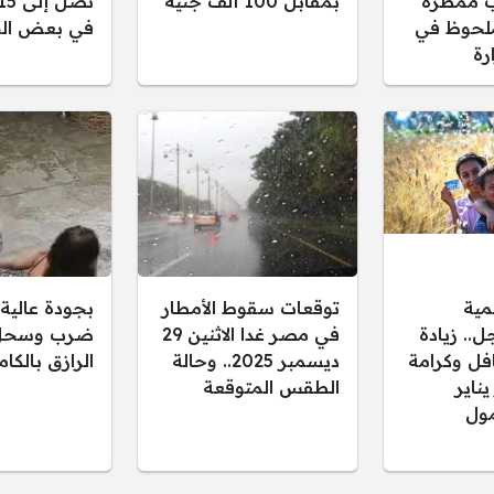
 ممطرة
بمقابل 100 ألف جنيه
لحوظ في
في بعض الح
رة
مية
توقعات سقوط الأمطار
بجودة عالية.
.. زيادة
في مصر غدا الاثنين 29
ضرب وسحل 
فل وكرامة
ديسمبر 2025.. وحالة
الرازق بالكا
 يناير
الطقس المتوقعة
ول