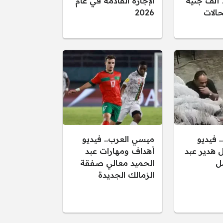
تصل إلى 15 ألف جنيه
الإجازة القادمة في عام
الات
2026
. فيديو
ميسي العرب.. فيديو
هدير عبد
أهداف ومهارات عبد
مل
الحميد معالي صفقة
الزمالك الجديدة