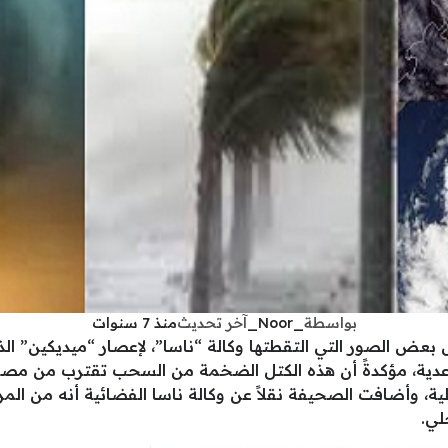
بواسطة
_Noor_
آخر تحديث
منذ 7 سنوات
ض الصور التي التقطتها وكالة “ناسا”، لإعصار “ميديكين” ا
دية، مؤكدةً أن هذه الكتل الضخمة من السحب تقترب من مصر و
ية، وأضافت الصحيفة نقلاً عن وكالة ناسا الفضائية أنه من المر
لي.