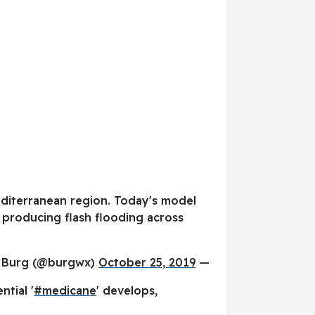
editerranean region. Today's model
f producing flash flooding across
October 25, 2019
— Tomer Burg (@burgwx)
tial '
#medicane
' develops,