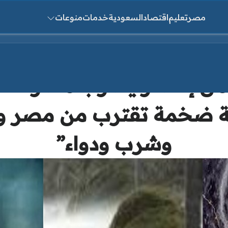
مصر
تعليم
اقتصاد
السعودية
خدمات
منوعات
ث عن:
ر من إعصار يضرب مصر خلا
ة ضخمة تقترب من مصر وح
وشرب ودواء”