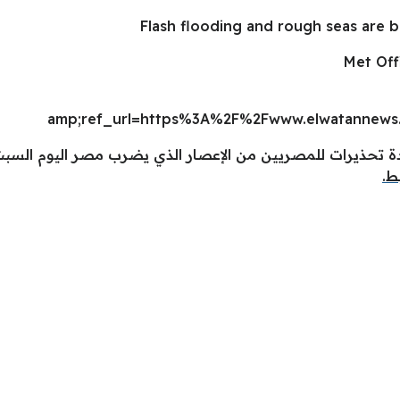
Flash flooding and rough seas are b
amp;ref_url=https%3A%2F%2Fwww.elwatannews
دة تحذيرات للمصريين من الإعصار الذي يضرب مصر اليوم السبت
ط.