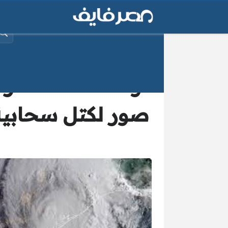
البح
وكالة ناسا تحذ
صور لكتل سحابي