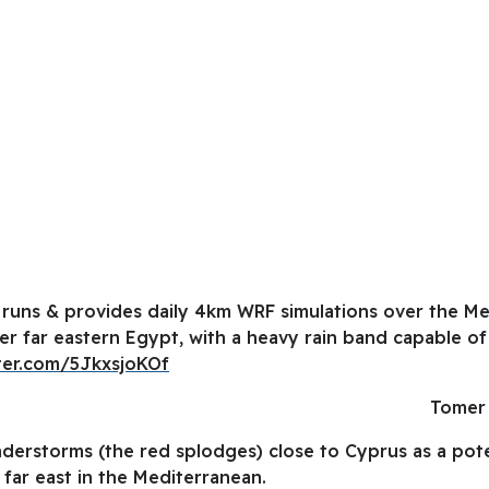
 runs & provides daily 4km WRF simulations over the M
ver far eastern Egypt, with a heavy rain band capable o
tter.com/5JkxsjoKOf
nderstorms (the red splodges) close to Cyprus as a poten
s far east in the Mediterranean.