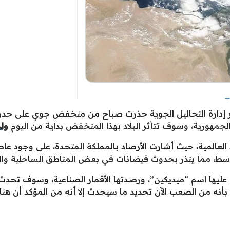
ير إدارة التحاليل الجوية حذرت صباح من منخفض جوي على حدود
مهورية، وسوف تتأثر البلاد بهذا المنخفض بداية من اليوم
ولمدة ا
د العالمية، حيث أشارت الأرصاد بالمملكة المتحدة، على وجود عا
سط، مما ينذر بحدوث فيضانات في بعض المناطق الساحلية وال
 عليها اسم “ميديكين”، ورصدتها الأقمار الصناعية، وسوف تحد
أنه من الصعب الآن تحديد ما سيحدث إلا أنه من المؤكد أن هن