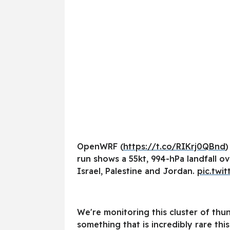
OpenWRF (
https://t.co/RIKrj0QBnd
)
run shows a 55kt, 994-hPa landfall o
Israel, Palestine and Jordan.
pic.twi
We're monitoring this cluster of thu
something that is incredibly rare thi