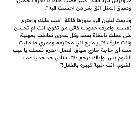
ساويرس ليرد قائلا “كبير غصب عنك يا ناكرة الجميل!
وصدق المثل اتق شر من احسنت اليه”.
وتابعت ليليان الرد بدورها قائلة “عيب عليك واحترم
نفسك، واعرف حدودك كائن من تكون، انت لم تحسن
علي عملت بالقناة بعقد وكل عمري تعاملت بمهنية،
وانت عارف كتير منيح اني محترمة وعمري ما طلبت
منك اَي حاجة خارج سياق العمل احترم نفسك يا عيب
الشوم بس! وإياك ترجع تكتب تاني جد جد يا عيب
الشوم.. انت خيبة كبيرة بالفعل!”.