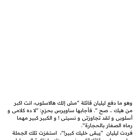
وهو ما دفع ليليان قائلة “مش إلك هالاسلوب، انت اكبر
من هيك .. صح “. فأجابها ساويرس بحزم: “‏لا ده كلامى و
أسلوبى و لقد تجاوزتى و نسيتى ! و الكبير كبير مهما
رماه الصغار بالحجارة”.
فردت ليليان “‏يبقى خليك كبير!”، استفزت تلك الجملة