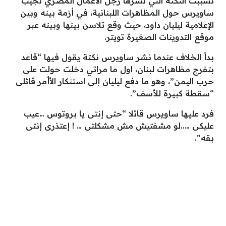
تسببت النكتة التي نشرها رجل الأعمال المصري نجيب
ساويرس حول المظاهرات اللبنانية، في أزمة بينه وبين
الإعلامية ليليان داود، حيث وقع تلاسن بينها وبينه عبر
موقع التدوينات الصغيرة تويتر.
بدأ الخلاف عندما نشر ساويرس نكتة يقول فيها “قاعد
بتفرج مظاهرات لبنان، اول ما مراتي دخلت حولت على
حرب اليمن”، وهو ما دفع ليليان إلى استنكار الأأمر قائلى
“سقطة كبيرة للأسف”.
فرد عليها ساويرس قائلا “
حتى إنتى يا بروتوس …عيب
عليكى …..لو مشفتيش مش مشكلتى … ! إعتذرى إنتى
بقه”.