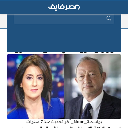
البحث عن:
مشادة كلامية بين نجيب ساويرس
وليليان داوود.. تعرف على التفاصيل
بواسطة
_Noor_
آخر تحديث
منذ 7 سنوات