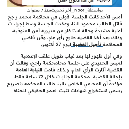
بواسطة
_Noor_
آخر تحديث
منذ 7 سنوات
أمس الأحد كانت الجلسة الأولى في محاكمة محمد راجح
قاتل الطالب محمود البنا، وعقدت الجلسة وسط إجراءات
أمنية مشددة وحالة استنفار من مديرية أمن المنوفية،
وذلك بعد أخذ القضية طابع رأي عام، وقرر قاضي
المحاكمة
تأجيل القضية
ليوم 27 أكتوبر.
وفي أول ظهور لها بعد غياب طويل علقت الإعلامية
لميس الحديدي على جلسة محامحكمة راجح، وقالت أن
القضية أثارت الرأي العام، ولذلك قامت
النيابة العامة
بإحالة القضية لمحكمة الجنايات خلال 72 ساعة فقط،
مؤكدةً أن المحامي الخاص بالبنا طالب المحكمة بتصريح
رسمي لاستخراج شهادات تثبت العمر الحقيقي للجناه.