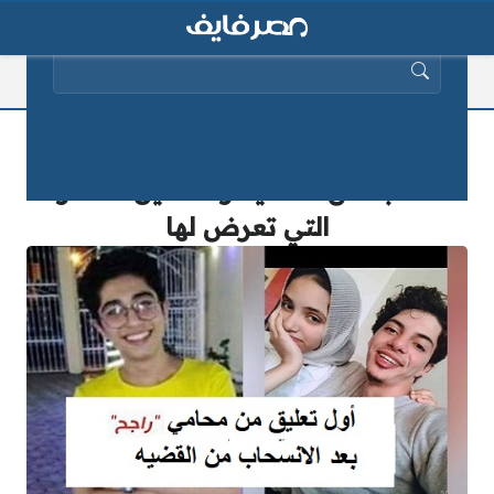
البحث عن:
عاجل| أول تعليق لمحامي راجح بعد
انسحابه من القضية وتفاصيل الضغوط
التي تعرض لها