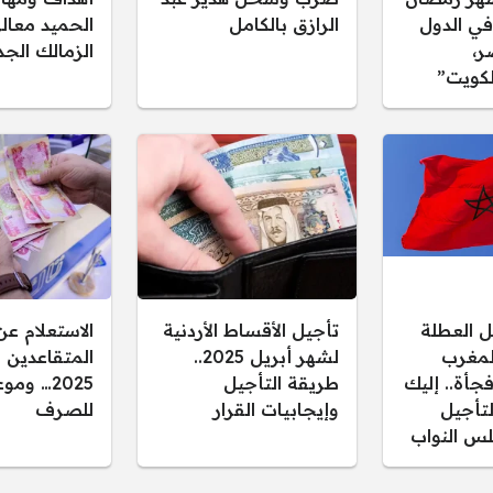
يًا في الدول
الرازق بالكامل
الحميد معا
ر،
الزمالك الجد
لكويت”
 العطلة
تأجيل الأقساط الأردنية
الاستعلام عن
المغرب
لشهر أبريل 2025..
المتقاعدين 
فجأة.. إليك
طريقة التأجيل
2025… وم
تأجيل
وإيجابيات القرار
للصرف
س النواب