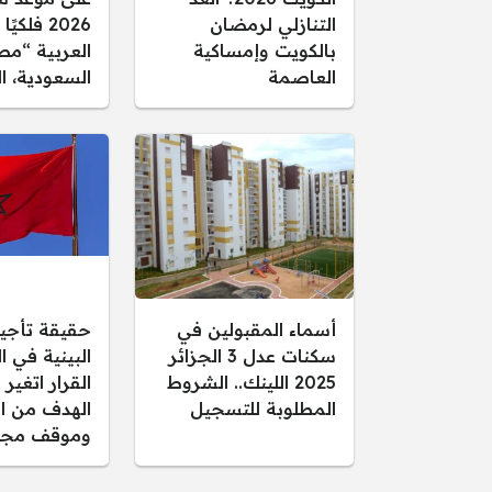
التنازلي لرمضان
2026 فلك
بالكويت وإمساكية
العربية “مص
العاصمة
السعودية، ا
أسماء المقبولين في
حقيقة تأجيل
سكنات عدل 3 الجزائر
البينية في 
2025 اللينك.. الشروط
القرار اتغير 
المطلوبة للتسجيل
الهدف من ال
وموقف مجل