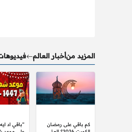
المزيد من
أخبار العالم
فيديوهات
كم باقي على رمضان
“باقي اد ايه
الكويت 2026؟ العدّ
على موعد ش