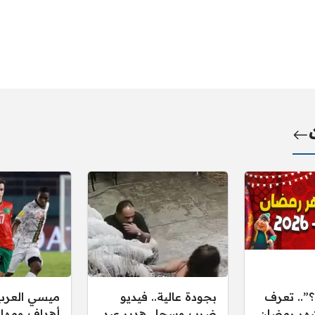
؟”.. تعرف
بجودة عالية.. فيديو
ميسي العرب.
هر رمضان
ضرب وسحل هدير عبد
أهداف ومهار