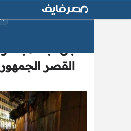
البح
عاجل “بث مباشر” 
القصر الجمهور