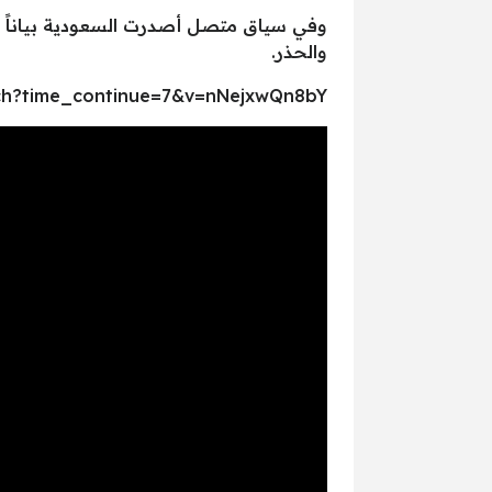
وفي سياق متصل أصدرت السعودية بياناً رس
والحذر.
ch?time_continue=7&v=nNejxwQn8bY