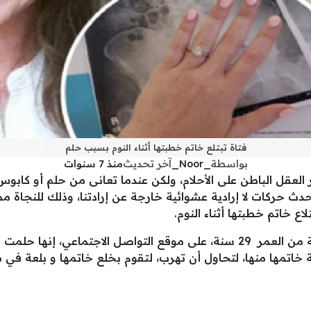
فتاة تبتلع خاتم خطبتها أثناء النوم بسبب حلم
بواسطة
_Noor_
آخر تحديث
منذ 7 سنوات
أثير العقل الباطن على الأحلام، ولكن عندما تعانى من حلم أو ك
ث حركات لا إرادية عشوائية خارجة عن إرادتنا، وذلك للنجاة مما
ع خاتم خطبتها أثناء النوم.
حيث ذكرت الفتاة الأمريكية ” جينا” والبالغة من العمر 29 سنة، على موقع التو
ة خاتمها منها، لتحاول أن تهرب، لتقوم بخلع خاتمها و بلعة في 