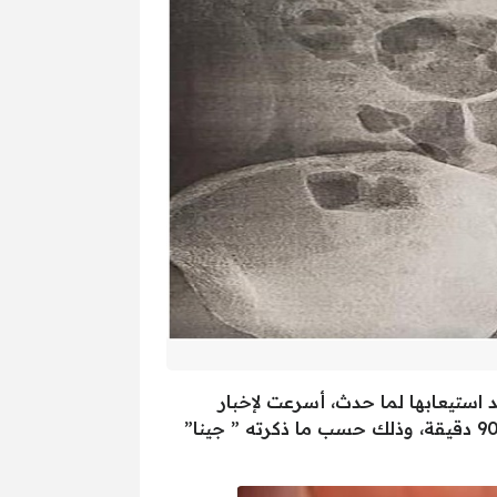
عد استيعابها لما حدث، أسرعت لإخبار
خطيبها، إلا انه لم يصدقها في بادئ الأمر، وبعد أن أقنعته بما حصل، دخل في نوبة ضحك متواصلة، لمدة 90 دقيقة، وذلك حسب ما ذكرته ” جينا”