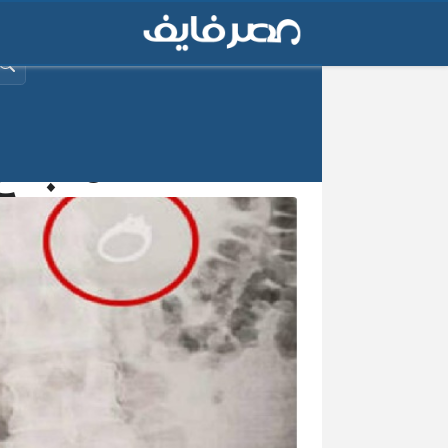
البح
فتاة تبتل