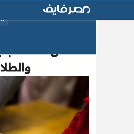
البح
تصل 
والطلا