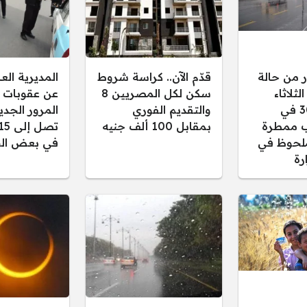
ر من حالة
قدّم الآن.. كراسة شروط
المديرية ال
ثلاثاء
سكن لكل المصريين 8
عن عقوبات 
30/12/2025 في
والتقديم الفوري
المرور الجدي
 ممطرة
بمقابل 100 ألف جنيه
لحوظ في
في بعض الح
رة