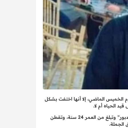
م الخميس الماضي، إلا أنها اختفت بشكل
د الحياه أم لا.
وكانت البداية مع تلقي مدير أمن الغربية إخطار من مباحث طنطا يفيد باختفاء زوجة تدعى “فوزية عاطف دبور” وتبلغ من العمر 24 سنة، وتقطن
 الجملة.