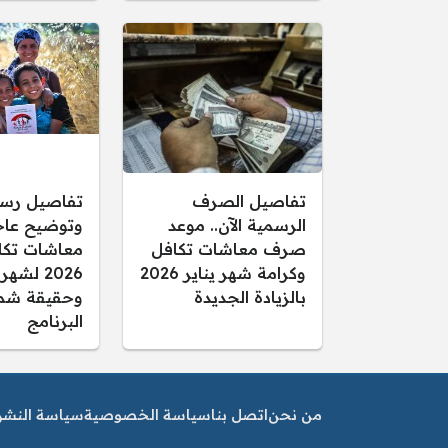
تفاصيل الصرف
تفاصيل رس
الرسمية الآن.. موعد
وتوضيح عاجل
صرف معاشات تكافل
معاشات تكا
وكرامة شهر يناير 2026
2026 لشهر
بالزيادة الجديدة
وحقيقة شم
البرنامج
من نحن
اتصل بنا
سياسة الخصوصية
سياسة النشر