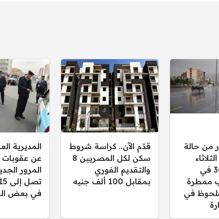
ر من حالة
قدّم الآن.. كراسة شروط
المديرية ال
ثلاثاء
سكن لكل المصريين 8
عن عقوبات 
30/12/2025 في
والتقديم الفوري
المرور الجدي
 ممطرة
بمقابل 100 ألف جنيه
لحوظ في
في بعض الح
رة