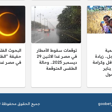
مية
توقعات سقوط الأمطار
البحوث الفل
.. زيادة
في مصر غدا الاثنين 29
حقيقة “الظل
فل وكرامة
ديسمبر 2025.. وحالة
في مصر غدا
 يناير
الطقس المتوقعة
ول
goobet
جميع الحقوق محفوظة © م