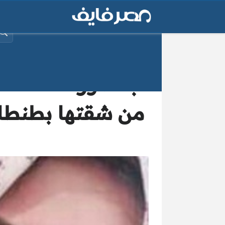
البح
“بالصور” اختفاء 
من شقتها بطنطا و