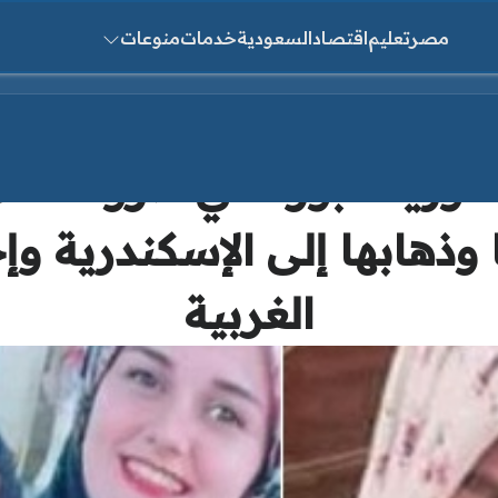
مصر
تعليم
اقتصاد
السعودية
خدمات
منوعات
ث عن:
“فوزية دبور” في ظروف غ
ذهابها إلى الإسكندرية وإ
الغربية