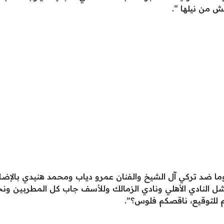
 من نيلها “.
ا ضد تركي آل الشيخ والفنان عمرو دياب ومحمد هنيدي بالإضاف
 فشل النادي الأهلي ونادي الزمالك وللأسف جاب كل المطربين و
 للتوقيع، ناقصكم فلوس؟”.