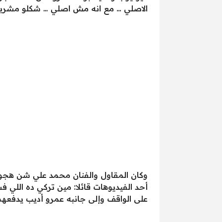
الاصلي … مع انه مش اصلي … شكلو مشربش
وكان المقاول والفنان محمد علي شن هجوم
أحد الفيديوهات قائلا: مين تركي ده اللي
على الواقف وإلى جانبه عمرو أديب يدفعهم