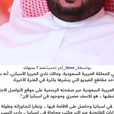
بواسطة
_Noor_
آخر تحديث
منذ 7 سنوات
ي المملكة العربية السعودية، ومالك نادي الميريا الأسباني، أن
أحد مقاطع الفيديو التي ينشرها بكثرة في الفترة الأخيرة.
لعربية السعودية عبر صفحته الرسمية على موقع التواصل الاجت
بها … هو للاسف مصري وموجود في اسبانيا الان”.
 في اسبانيا وحاصل على الاقامة فيها … ونظرا لتجاوزاته وطول
اءات القانونية عند اكبر مكتب محاماة في اسبانيا … يارب اكس