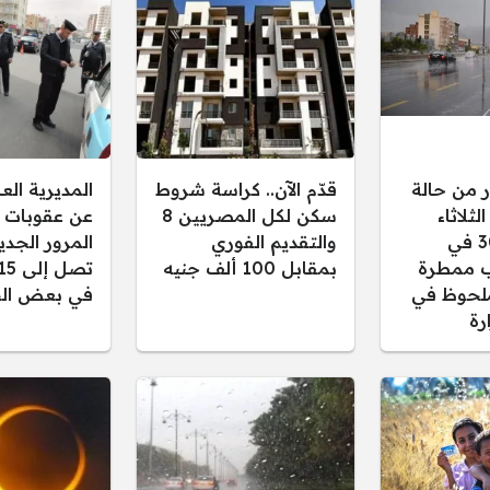
ر من حالة
قدّم الآن.. كراسة شروط
المديرية ال
ثلاثاء
سكن لكل المصريين 8
عن عقوبات 
30/12/2025 في
والتقديم الفوري
المرور الجدي
 ممطرة
بمقابل 100 ألف جنيه
لحوظ في
في بعض الح
رة