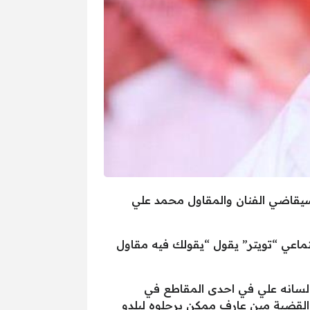
ه سيقاضي الفنان والمقاول محمد علي
ماعي “تويتر” يقول “يقولك فيه مقاول
ة لسانه علي في احدى المقاطع في
ب القضية مين عارف ممكن يرحلوه لبلدو