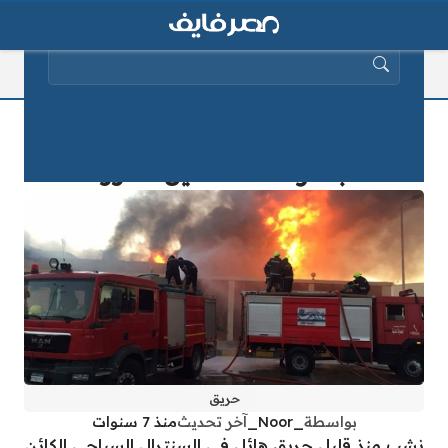
البحث عن:
نشوب حريق بالسنترال السياحي
بالغردقة منذ قليل.. صور
حريق
بواسطة
_Noor_
آخر تحديث
منذ 7 سنوات
نشب منذ قليل حريق هائل في السنترال السياحي الكائن