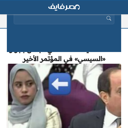
البحث عن:
بالصور «قالو بنت علي عبد العال»..
نكشف حقيقة الفتاة التي تجلس بجوار
«السيسي» في المؤتمر الأخير