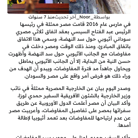
بواسطة
_Noor_
آخر تحديث
منذ 7 سنوات
في مارس عام 2016 قامت مصر ممثلة في رئيسها
الرئيس عبد الفتاح السيسي بعقد اتفاق ثلاثي مصري
سوداني أثيوبي حول سد النهضة، وسمي هذا الاتفاق
باتفاق المبادئ، ومنذ ذلك الوقت ومصر دخلت في
مفاوضات مع الجانب الأثيوبي حول سد النهضة وأظهرت
حسن النية من البداية، إلا أن الجانب الأثيوبي يماطل
ويحاول جاهداً مد فترة المفاوضات، ويبدو أن الهدف من
وراء ذلك هو فرض أمر واقع على مصر والسودان.
وصدر اليوم بيان عن الخارجية المصرية ممثلةً في نائب
وزير الخارجية بالشئون الأفريقية السفير حمدي لوزا،
وأكد البيان أن مصر أعلمت الدول الأوروبية عن طريق
سفرائها بمصر على تفاصيل المفاوضات، وأعربيت مصر
عن عدم ارتياحها للمفاوضات بعد تعمد أثيوبيا لإطالة
أمدها.
وأكد السفير حمدي لوزا، على وجوب سير المفاوضات