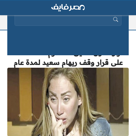
البحث عن:
«العقوبة مبالغ فيها.. وتحفظت على
القرار».. اول تعليق لـ” مكرم محمد أحمد”
على قرار وقف ريهام سعيد لمدة عام