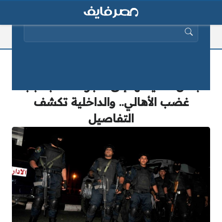
البحث عن:
نقل الطفلة ” دينا” 13 عاماً المتهمة
بقتل شقيقتها إلى حجز طلخا بسبب
غضب الأهالي.. والداخلية تكشف
التفاصيل