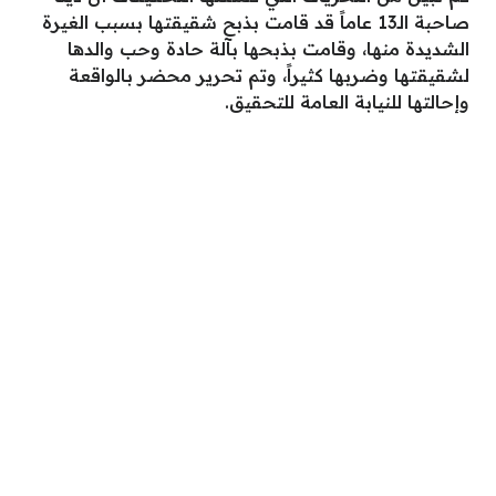
صاحبة الـ13 عاماً قد قامت بذبح شقيقتها بسبب الغيرة
الشديدة منها، وقامت بذبحها بآلة حادة وحب والدها
لشقيقتها وضربها كثيراً، وتم تحرير محضر بالواقعة
وإحالتها للنيابة العامة للتحقيق.