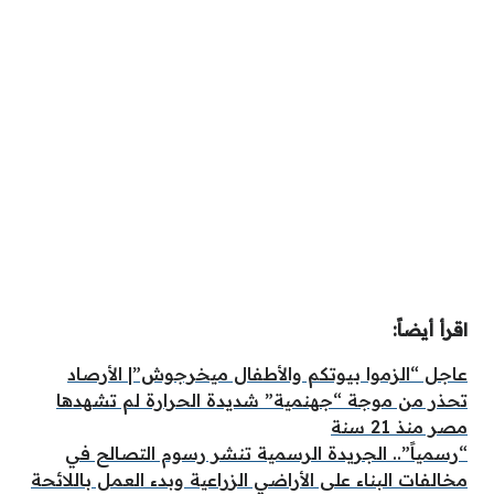
اقرأ أيضاً:
عاجل “الزموا بيوتكم والأطفال ميخرجوش”| الأرصاد
تحذر من موجة “جهنمية” شديدة الحرارة لم تشهدها
مصر منذ 21 سنة
“رسمياً”.. الجريدة الرسمية تنشر رسوم التصالح في
مخالفات البناء على الأراضي الزراعية وبدء العمل باللائحة