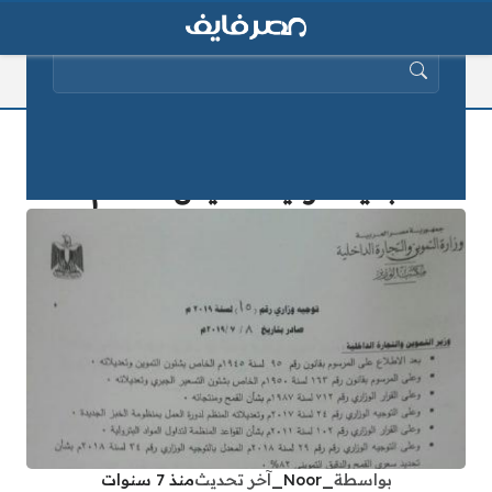
البحث عن:
رسمياً بالمستندات.. التموين تُقر تكلفة
جديدة لرغيف العيش المدعم
بواسطة
_Noor_
آخر تحديث
منذ 7 سنوات