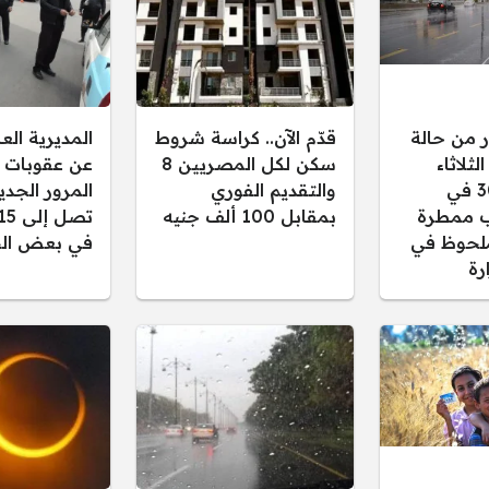
ر من حالة
قدّم الآن.. كراسة شروط
المديرية ال
ثلاثاء
سكن لكل المصريين 8
عن عقوبات 
30/12/2025 في
والتقديم الفوري
المرور الجدي
 ممطرة
بمقابل 100 ألف جنيه
لحوظ في
في بعض الح
رة