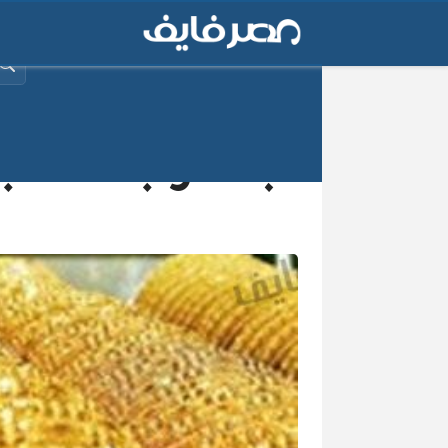
البح
بعد