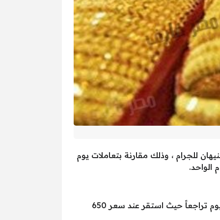
ان للجرام ، وذلك مقارنة بتعاملات يوم
قال سكرتير عام شعبة الذهب بالغرفة التجارية بالقاهرة ” نادي نجيب” أن جرام الذهب عيار 21 قد سجل اليوم تراجعاً حيث استقر عند سعر 650