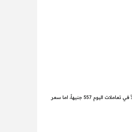
وأضاف ” نجيب” من خلال تصريحات صحفية هامة أنه قد انخفض أيضاً سعر جرام الذهب عيار 18 مسجلاً في تعاملات اليوم 557 جنيهاً، اما سعر