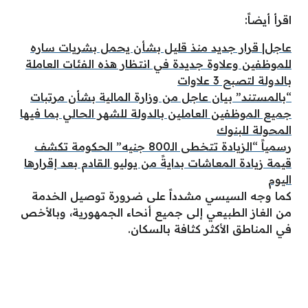
اقرأ أيضاً:
عاجل| قرار جديد منذ قليل بشأن يحمل بشريات ساره
للموظفين وعلاوة جديدة في انتظار هذه الفئات العاملة
بالدولة لتصبح 3 علاوات
“بالمستند” بيان عاجل من وزارة المالية بشأن مرتبات
جميع الموظفين العاملين بالدولة للشهر الحالي بما فيها
المحولة للبنوك
رسمياً “الزيادة تتخطى الـ800 جنيه” الحكومة تكشف
قيمة زيادة المعاشات بدايةً من يوليو القادم بعد إقرارها
اليوم
كما وجه السيسي مشدداً على ضرورة توصيل الخدمة
من الغاز الطبيعي إلى جميع أنحاء الجمهورية، وبالأخص
في المناطق الأكثر كثافة بالسكان.