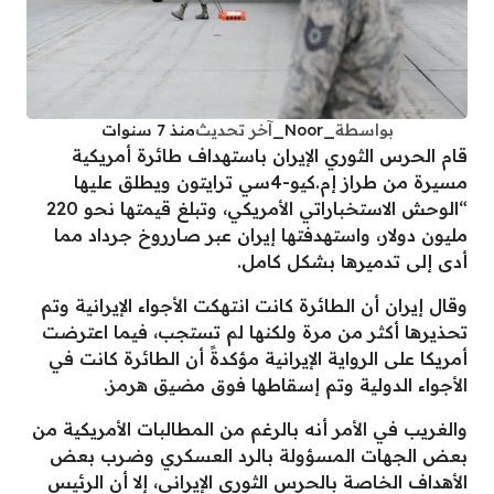
بواسطة
_Noor_
آخر تحديث
منذ 7 سنوات
قام الحرس الثوري الإيران باستهداف طائرة أمريكية
مسيرة من طراز إم.كيو-4سي ترايتون ويطلق عليها
“الوحش الاستخباراتي الأمريكي، وتبلغ قيمتها نحو 220
مليون دولار، واستهدفتها إيران عبر صارروخ جرداد مما
أدى إلى تدميرها بشكل كامل.
وقال إيران أن الطائرة كانت انتهكت الأجواء الإيرانية وتم
تحذيرها أكثر من مرة ولكنها لم تستجب، فيما اعترضت
أمريكا على الرواية الإيرانية مؤكدةً أن الطائرة كانت في
الأجواء الدولية وتم إسقاطها فوق مضيق هرمز.
والغريب في الأمر أنه بالرغم من المطالبات الأمريكية من
بعض الجهات المسؤولة بالرد العسكري وضرب بعض
الأهداف الخاصة بالحرس الثوري الإيراني، إلا أن الرئيس