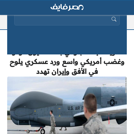
البحث عن:
“بالفيديو والصور” إيران تسقط وحش
أمريكا الإستخباراتي بـ220 مليون دولار
وغضب أمريكي واسع ورد عسكري يلوح
في الأفق وإيران تهدد