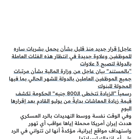
عاجل| قرار جديد منذ قليل بشأن يحمل بشريات ساره
للموظفين وعلاوة جديدة في انتظار هذه الفئات العاملة
بالدولة لتصبح 3 علاوات
“بالمستند” بيان عاجل من وزارة المالية بشأن مرتبات
جميع الموظفين العاملين بالدولة للشهر الحالي بما فيها
المحولة للبنوك
رسمياً “الزيادة تتخطى الـ800 جنيه” الحكومة تكشف
قيمة زيادة المعاشات بدايةً من يوليو القادم بعد إقرارها
اليوم
وفي الوقت نفسة ووسط التهديدات بالرد العسكري
هددت إيران أمريكا محملة إياها عواقب أي تهور
واستهداف مواقع إيرانية، مؤكدةً أنها لن تتواني في الرد
على أي انتهاك لسيادتها.