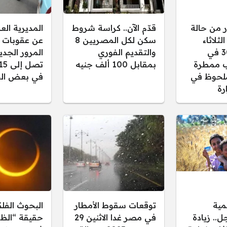
ر من حالة
قدّم الآن.. كراسة شروط
المديرية ال
ثلاثاء
سكن لكل المصريين 8
عن عقوبات 
30/12/2025 في
والتقديم الفوري
المرور الجدي
 ممطرة
بمقابل 100 ألف جنيه
لحوظ في
في بعض الح
رة
مية
توقعات سقوط الأمطار
البحوث الفل
.. زيادة
في مصر غدا الاثنين 29
حقيقة “الظل