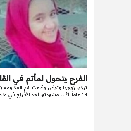
الفرح يتحول لمأتم في القل
تركها زوجها وتوفى وقامت الأم المكلومة ب
18 عاماً، أثناء مشهدتها أحد الأفراح في منطقة بنها، وفقدت شقيقتها إيمان بصرها.