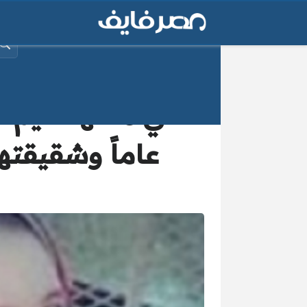
البح
عاماً وشقيقته