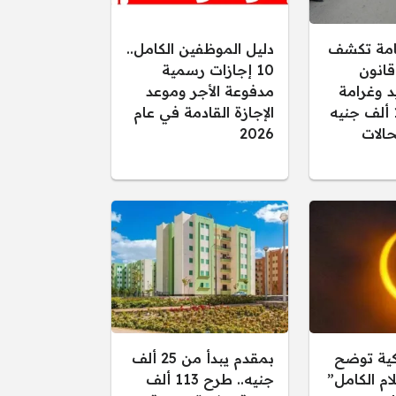
عامة تكشف
دليل الموظفين الكامل..
قانون
10 إجازات رسمية
د وغرامة
مدفوعة الأجر وموعد
تصل إلى 15 ألف جنيه
الإجازة القادمة في عام
الات
2026
كية توضح
بمقدم يبدأ من 25 ألف
ام الكامل”
جنيه.. طرح 113 ألف