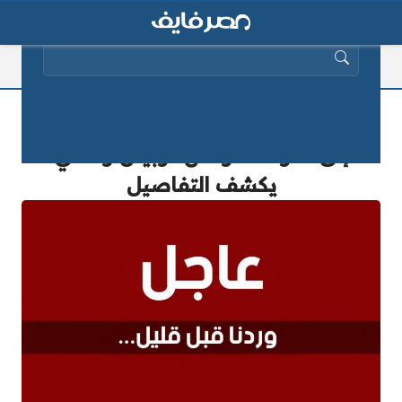
البحث عن:
عاجل.. إرتفاع عدد ضحايا “فاجعة طرة”
إلى نحو 16 مواطن.. وبيان رسمي
يكشف التفاصيل