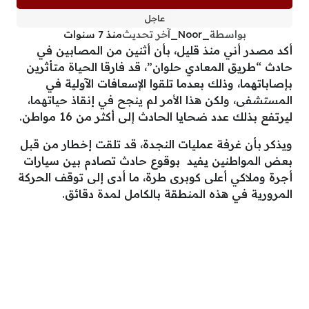
عاجل
بواسطة
_Noor_
آخر تحديث
منذ 7 سنوات
أكد مصدر أني منذ قليل، بأن أثنين من المصابين في
حادث “طريق المعادي حلوان”، قد فارقا الحياة متأثرين
بإصاباتهما، وذلك بعدما تلقوا الإسعافات الآولية في
المستشفى، ولكن هذا الأمر لم ينجح في إنقاذ حياتهما،
ليرتفع بذلك عدد ضحايا الحادث إلى أكثر من 16 مواطن.
ويذكر بأن غرفة عمليات النجدة، قد تلقت إخطار من قبل
بعض المواطنين يفيد بوقوع حادث تصادم بين سيارات
أجرة وملاكي أعلى كوبرى طرة، ما أدى إلى توقف الحركة
المرورية في هذه المنطقة بالكامل لمدة دقائق.