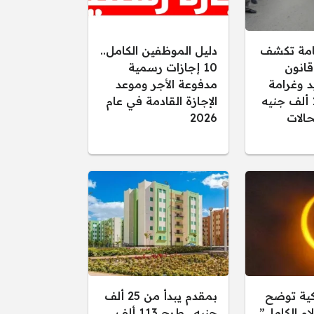
عامة تكشف
دليل الموظفين الكامل..
قانون
10 إجازات رسمية
د وغرامة
مدفوعة الأجر وموعد
تصل إلى 15 ألف جنيه
الإجازة القادمة في عام
الات
2026
كية توضح
بمقدم يبدأ من 25 ألف
ام الكامل”
جنيه.. طرح 113 ألف