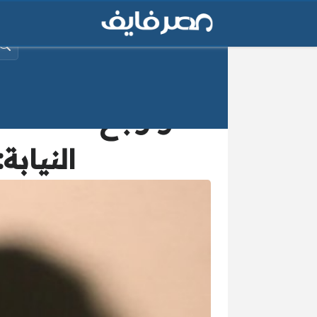
البح
النيابة