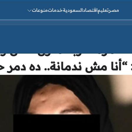
مصر
تعليم
اقتصاد
السعودية
خدمات
منوعات
ث عن:
“لو رجع هقتله 100 مرة”.. ربة منزل 
: “أنا مش ندمانة.. ده دمر 