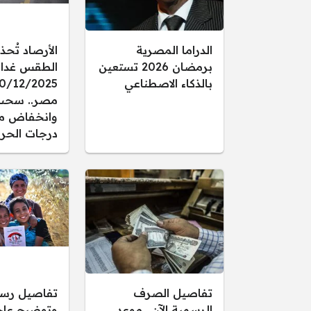
الدراما المصرية
الأرصاد تُحذ
برمضان 2026 تستعين
الطقس غدا ال
بالذكاء الاصطناعي
مصر.. سحب
وانخفاض م
درجات الحرا
تفاصيل الصرف
تفاصيل رس
الرسمية الآن.. موعد
وتوضيح عاجل