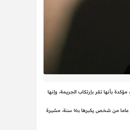
ؤكدة بأنها تقر بإرتكاب الجريمة، وإنها
وأوضحت المتهمة في حديثها أمام نيابة “شبرا الخيمة”، بأن والدها قد أجبرها على الزواج وهي في عمر ١٣ عاما من شخص يكبرها بـ١٥ سنة، مشيرة