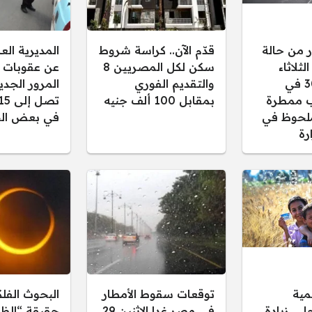
ر من حالة
قدّم الآن.. كراسة شروط
المديرية ال
ثلاثاء
سكن لكل المصريين 8
عن عقوبات 
30/12/2025 في
والتقديم الفوري
المرور الجدي
 ممطرة
بمقابل 100 ألف جنيه
لحوظ في
في بعض الح
رة
مية
توقعات سقوط الأمطار
البحوث الفل
.. زيادة
في مصر غدا الاثنين 29
حقيقة “الظل