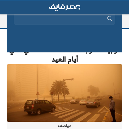
البحث عن:
عاجل.. الأرصاد تحذر: أمطار وعواصف
ترابية تضرب هذه المحافظات في ثاني
أيام العيد
عواصف