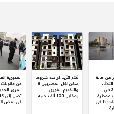
ر من حالة
قدّم الآن.. كراسة شروط
المديرية ال
ثلاثاء
سكن لكل المصريين 8
عن عقوبات 
30/12/2025 في
والتقديم الفوري
المرور الجدي
 ممطرة
بمقابل 100 ألف جنيه
لحوظ في
في بعض الح
رة