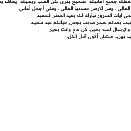
يحققلك جميع أمانيك.. صحيح بدري لكن القلب ويغليك.. يخاف يس
العالي.. ومن الارض معدنها الغالي.. ومني أجمل أغاني
سمى ايات السرور نبارك لك بعيد الفطر السعيد
يد.. يمدكم بعمر مديد.. يجعل حياتكم عيد سعيــد
والإرسال لسه بخير.. كل عام وانت بخير
يد يهل.. علشان أكون قبل الكل.