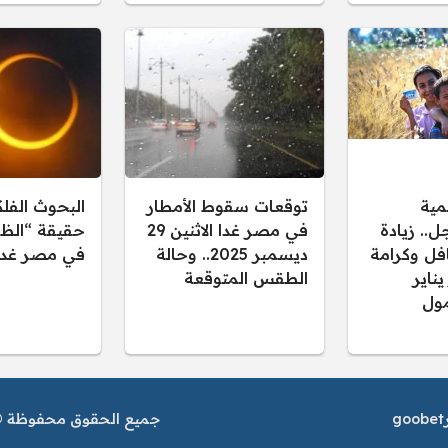
مية
توقعات سقوط الأمطار
البحوث الفل
.. زيادة
في مصر غدا الاثنين 29
حقيقة “الظل
فل وكرامة
ديسمبر 2025.. وحالة
في مصر غدا
 يناير
الطقس المتوقعة
ول
goobet
جميع الحقوق محفوظة © م