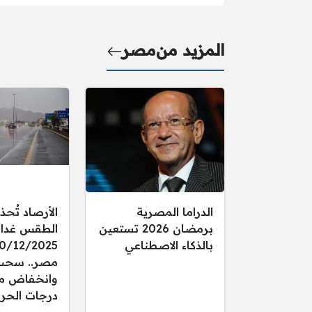
المزيد من
مصر
الدراما المصرية
الأرصاد تُحذ
برمضان 2026 تستعين
الطقس غدا ال
بالذكاء الاصطناعي
مصر.. سحب
وانخفاض م
درجات الحرا