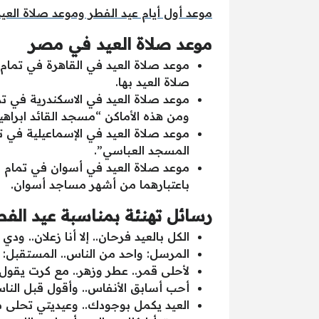
موعد أول أيام عيد الفطر وموعد صلاة العيد 
موعد صلاة العيد في مصر
صلاة العيد بها.
ومن هذه الأماكن “مسجد القائد ابرا
المسجد العباسي”.
باعتبارهما من أشهر مساجد أسوان.
رسائل تهنئة بمناسبة عيد الفطر 19
الكل بالعيد فرحان.. إلا أنا زعلان.. و
المرسل: واحد من الناس.. المستقبل: 
لأحلى قمر.. عطر وزهر.. مع كرت يقول..
أحب أسابق الأنفاس.. وأقول قبل الن
العيد يكمل بوجودك.. وعيديتي تحلى م