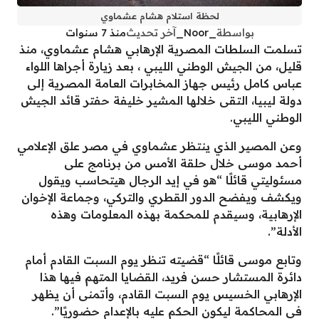
لحظة استلام هشام عشماوي
بواسطة
_Noor_
آخر تحديث
منذ 7 سنوات
تسلمت السلطات المصرية الإرهابي هشام عشماوي، منذ
قليل، من الجيش الوطني الليبي ، بعد زيارة أجراها اللواء
عباس كامل رئيس جهاز المخابرات العامة المصرية إلى
دولة ليبيا، التقى خلالها المشير خليفة حفتر قائد الجيش
الوطني الليبي.
وعن المصير الذي ينتظر عشماوي في مصر علق الإعلامي
أحمد موسى خلال حلقة الأمس من برنامج على
مسئوليتي قائلًا “هو في إيد الرجال هيتحاسب ويقول
ويكشف ويفضح الدور القطري والتركي، وجماعة الإخوان
الإرهابية، وسيقدم للمحكمة بهذه المعلومات وهذه
الأدلة”.
وتابع موسى قائلًا “قضيته تنظر يوم السبت القادم أمام
دائرة المستشار حسن فريد، القضايا المتهم فيها هذا
الإرهابي الخسيس يوم السبت القادم، وأتمنى أن يظهر
في المحاكمة ليكون الحكم عليه بالإعدام حضوريًا”.