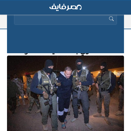
البحث عن:
بالفيديو| تعرف على مصير هشام
عشماوي بعد تسليمه لمصر