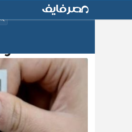
البح
سعر الدول