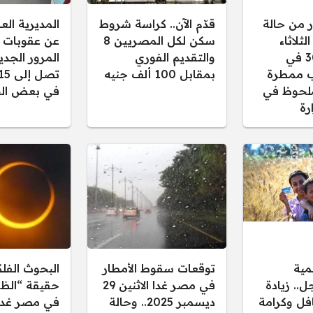
ر من حالة
قدّم الآن.. كراسة شروط
المديرية ال
ثلاثاء
سكن لكل المصريين 8
عن عقوبات 
30/12/2025 في
والتقديم الفوري
المرور الجدي
 ممطرة
بمقابل 100 ألف جنيه
لحوظ في
في بعض الح
رة
مية
توقعات سقوط الأمطار
البحوث الفل
.. زيادة
في مصر غدا الاثنين 29
حقيقة “الظل
فل وكرامة
ديسمبر 2025.. وحالة
في مصر غدا