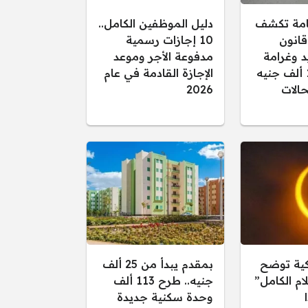
عامة تكشف
دليل الموظفين الكامل..
قانون
10 إجازات رسمية
د وغرامة
مدفوعة الأجر وموعد
تصل إلى 15 ألف جنيه
الإجازة القادمة في عام
الات
2026
كية توضح
بمقدم يبدأ من 25 ألف
ام الكامل”
جنيه.. طرح 113 ألف
وحدة سكنية جديدة