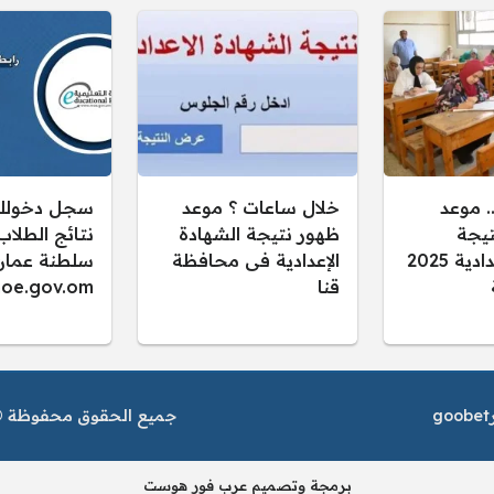
 موعد
خلال ساعات ؟ موعد
سجل دخولك.
تيجة
ظهور نتيجة الشهادة
الشهادة الإعدادية 2025
الإعدادية فى محافظة
سلطنة عمان
قنا
oe.gov.om
goobet
جميع الحقوق محفوظة © م
برمجة وتصميم عرب فور هوست