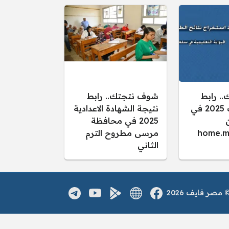
. رابط
شوف نتجتك.. رابط
نتائج الطلاب 2025 في
نتيجة الشهادة الاعدادية
2025 في محافظة
home.m
مرسى مطروح الترم
الثاني
صر فايف 2026
فيسبوك
الموقع الالكتروني
يوتيوب
تطبيق اندرويد
تلغرام
مواقع التواصل