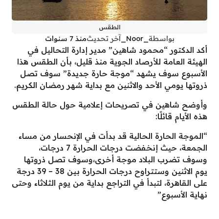
الطقس
بواسطة
_Noor_
آخر تحديث
منذ 7 سنوات
أكد الدكتور “محمود شاهين” مدير إدارة التحاليل في
الهيئة العامة للأرصاد الجوية منذ قليل، بأن الطقس هذا
الأسبوع سوف يشهد “موجة حارة جديدة” سوف تصل
ذروتها يومي الأحد والاثنين مع بداية شهر رمضان الكريم.
وأوضح شاهين في تصريحات إعلامية حول حالة الطقس
هذه الأيام قائلًا:
“الموجة الحارة الحالية قد بدأت في الإنحسار من مساء
الجمعة، حيث إنخفضت درجات الحرارة 7 درجات،
وسوف تضرب البلاد موجة أخرى،وسوف تصل ذروتها
يوم الاثنين وستتراوح درجات الحرارة بين 38 – 39 درجة
على القاهرة، لتبدأ في التراجع بداية من يوم الثلاثاء وحتى
نهاية الأسبوع”