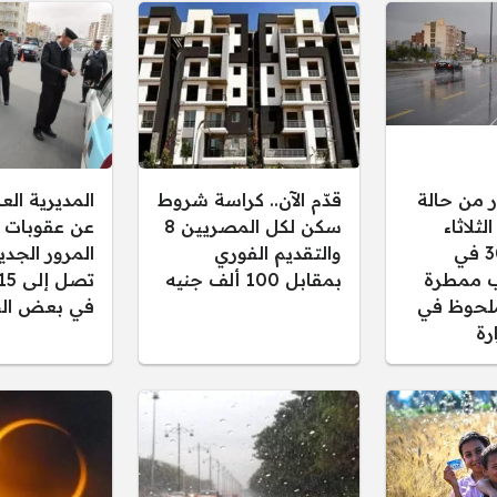
ر من حالة
قدّم الآن.. كراسة شروط
المديرية ال
ثلاثاء
سكن لكل المصريين 8
عن عقوبات 
30/12/2025 في
والتقديم الفوري
المرور الجدي
 ممطرة
بمقابل 100 ألف جنيه
لحوظ في
في بعض الح
رة