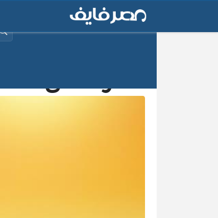
البح
تعرف على حالة 