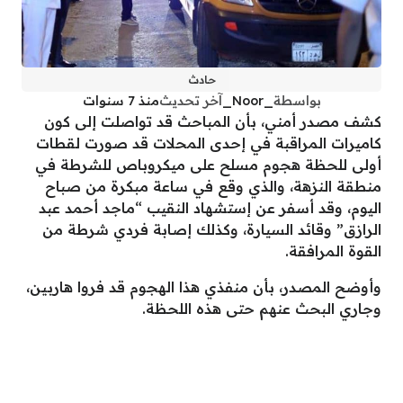
حادث
بواسطة
_Noor_
آخر تحديث
منذ 7 سنوات
كشف مصدر أمني، بأن المباحث قد تواصلت إلى كون
كاميرات المراقبة في إحدى المحلات قد صورت لقطات
أولى للحظة هجوم مسلح على ميكروباص للشرطة في
منطقة النزهة، والذي وقع في ساعة مبكرة من صباح
اليوم، وقد أسفر عن إستشهاد النقيب “ماجد أحمد عبد
الرازق” وقائد السيارة، وكذلك إصابة فردي شرطة من
القوة المرافقة.
وأوضح المصدر، بأن منفذي هذا الهجوم قد فروا هاربين،
وجاري البحث عنهم حتى هذه اللحظة.