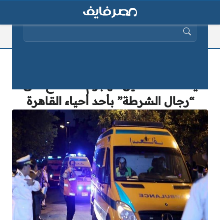
البحث عن:
“سقوط ضحايا ومصابين”.. بيان رسمي
يكشف تفاصيل الهجوم المسلح على
“رجال الشرطة” بأحد أحياء القاهرة