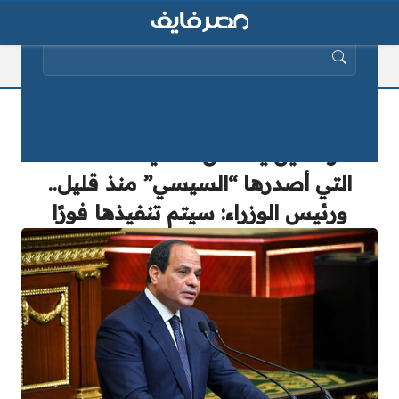
البحث عن:
التليفزيون المصري يذيع بيان هام
للمواطنين يتضمن التكليفات الخمسة
التي أصدرها “السيسي” منذ قليل..
ورئيس الوزراء: سيتم تنفيذها فورًا