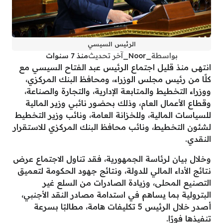
الرئيس السيسي
بواسطة
_Noor_
آخر تحديث
منذ 7 سنوات
انتهى منذ قليل اجتماع الرئيس عبد الفتاح السيسي مع
كلًا من رئيس مجلس الوزراء، ومحافظ البنك المركزي،
ووزراء التخطيط والمتابعة الإدارية، والتجارة والصناعة،
وقطاع الأعمال العام، وذلك بحضور نائبي وزير المالية
للسياسات المالية، وللخزانة العامة، ونائب وزير التخطيط
لشئون التخطيط، ونائب محافظ البنك المركزي للاستقرار
النقدي.
وخلال بيان لرئاسة الجمهورية، فقد تناول الاجتماع عرض
نتائج الأداء المالي للدولة، ونتائج جهود الحكومة لتعميق
التصنيع المحلى، وزيادة الصادرات من السلع غير
البترولية بما يساهم في استدامة مصادر النقد الأجنبي،
أصدر خلال الرئيس 5 تكليفات هامة، مطالبًا بسرعة
تنفيذها فورًا.