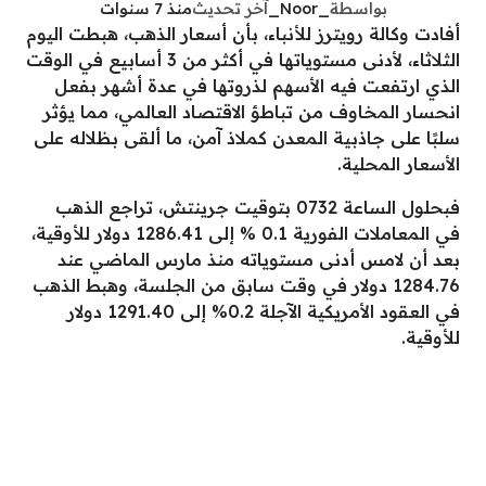
بواسطة
_Noor_
آخر تحديث
منذ 7 سنوات
أفادت وكالة رويترز للأنباء، بأن أسعار الذهب، هبطت اليوم
الثلاثاء، لأدنى مستوياتها في أكثر من 3 أسابيع في الوقت
الذي ارتفعت فيه الأسهم لذروتها في عدة أشهر بفعل
انحسار المخاوف من تباطؤ الاقتصاد العالمي، مما يؤثر
سلبًا على جاذبية المعدن كملاذ آمن، ما ألقى بظلاله على
الأسعار المحلية.
فبحلول الساعة 0732 بتوقيت جرينتش، تراجع الذهب
في المعاملات الفورية 0.1 % إلى 1286.41 دولار للأوقية،
بعد أن لامس أدنى مستوياته منذ مارس الماضي عند
1284.76 دولار في وقت سابق من الجلسة، وهبط الذهب
في العقود الأمريكية الآجلة 0.2% إلى 1291.40 دولار
للأوقية.