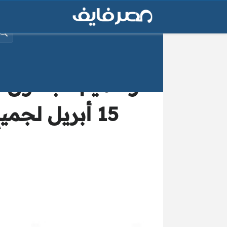
البح
رسميًا| «جداول ا
15 أبريل لجمي