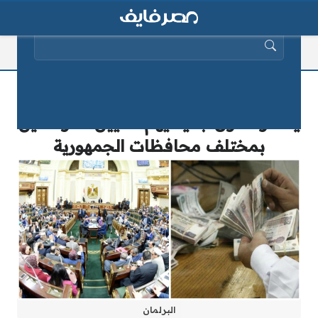
البحث عن:
“200 جنيه غرامة للمخالفين”.. البرلمان
يصدر قانون جديد يهم ملايين المواطنين
بمختلف محافظات الجمهورية
البرلمان