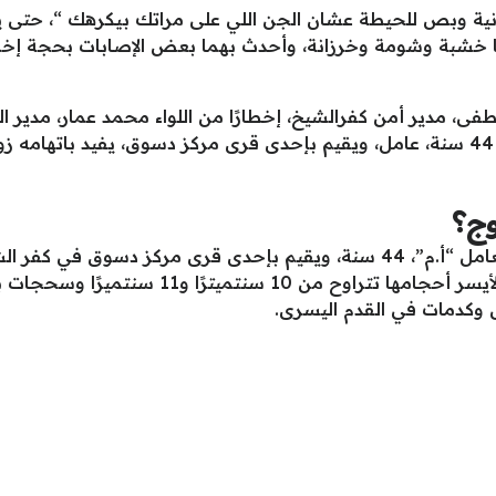
نية وبص للحيطة عشان الجن اللي على مراتك بيكرهك “، حتى يم
 خشبة وشومة وخرزانة، وأحدث بهما بعض الإصابات بحجة إخراج
فى، مدير أمن كفرالشيخ، إخطارًا من اللواء محمد عمار، مدير ال
مركز شرطة دسوق بلاغًا من المدعو “أ.م”، 44 سنة، عامل، ويقيم بإحدى قرى مركز دسوق
وج؟
وفي السياق كشف التقرير الطبي للزوج العامل “أ.م”، 44 سنة، ويقيم بإحدى قر
الظهر طولية وعرضية عند الكتف الأيمن والأيسر أ
 وكدمات في القدم اليسرى.