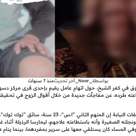
بواسطة
_Noor_
آخر تحديث
منذ 7 سنوات
 في كفر الشيخ، حول اتهام عامل يقيم بإحدى قرى مركز دسوق
عته طرده، عن مفاجآت جديدة من خلال أقوال الزوج في تحقيقات
نجلته الصغيرة وأنه باستطاعته علاجهم، ليمارسا الرذيلة أثناء 
 وفي المساء كان يستلقي معها على سرير بمفردهما، بينما ينام ه