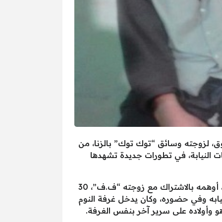
، لزوجته وسائق “توك توك” بالزنا، من
 النيابة، في تطورات جديدة تشهدها
وقال الزوج “أ.إ”، 44 سنة، عامل، في تحقيقات النيابة إن المتهم الثاني “ا.س”، 23 سنة، سائق “توك توك”، أوهمه بالاشتراك مع زوجته “ف.ف”، 30
غيابه وفي حضوره، وكان يدخل غرفة النوم
و وأولاده على سرير آخر بنفس الغرفة.