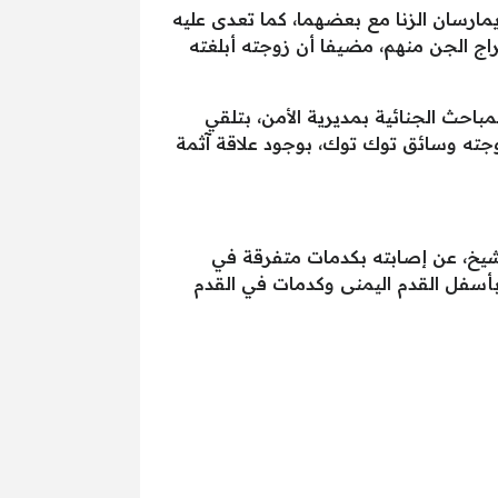
ارسان الزنا مع بعضهما، كما تعدى عليه
 الجن منهم، مضيفا أن زوجته أبلغته
مباحث الجنائية بمديرية الأمن، بتلقي
، يفيد باتهامه زوجته وسائق توك توك، بوجود علاقة آثمة
ى مركز دسوق في كفر الشيخ، عن إصابته بكدمات متفرقة في
حجامها تتراوح من 10 سنتميترًا و11 سنتميرًا وسحجات بأسفل القدم اليمنى وكدمات في القدم