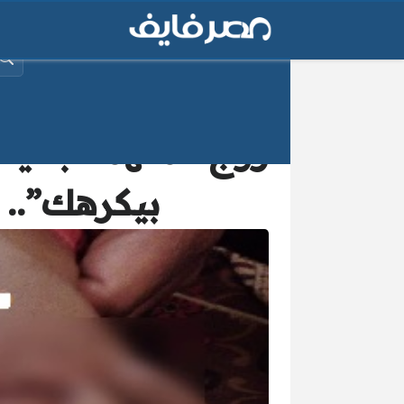
البح
زوج المتهمة بخيا
بيكرهك”.. 