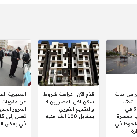
ر من حالة
قدّم الآن.. كراسة شروط
المديرية ال
ثلاثاء
سكن لكل المصريين 8
عن عقوبات 
30/12/2025 في
والتقديم الفوري
المرور الجدي
 ممطرة
بمقابل 100 ألف جنيه
لحوظ في
في بعض الح
رة