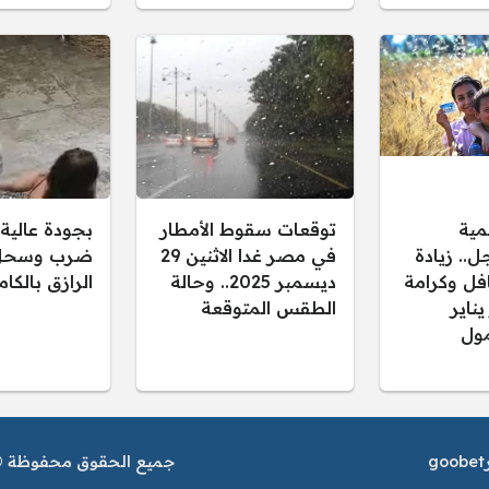
مية
توقعات سقوط الأمطار
بجودة عالية.
.. زيادة
في مصر غدا الاثنين 29
ضرب وسحل 
فل وكرامة
ديسمبر 2025.. وحالة
الرازق بالكا
 يناير
الطقس المتوقعة
ول
goobet
جميع الحقوق محفوظة © م