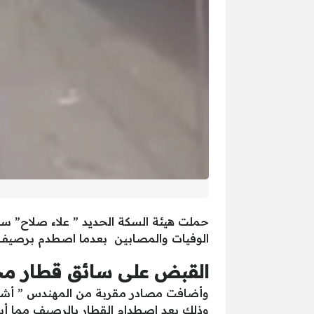
حملت هيئة السكة الحديد ” علاء صلاح” س
الوفيات والمصابين بعدما اصطدم برصيف
القبض على سائق قطار م
وأضافت مصادر مقربة من المهندس ” أشرف ر
وذلك بعد اصطدام القطار بالرصيف مما أسفر عن مقتل 20 شخصاً وإصابة 40 آخرون بنا