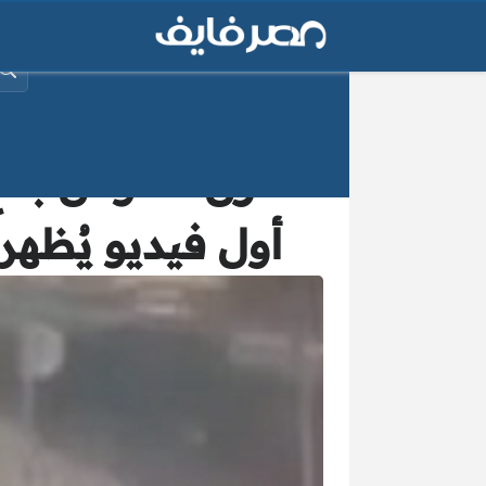
البح
«نزل الحوش بتاع
أول فيديو يُظه