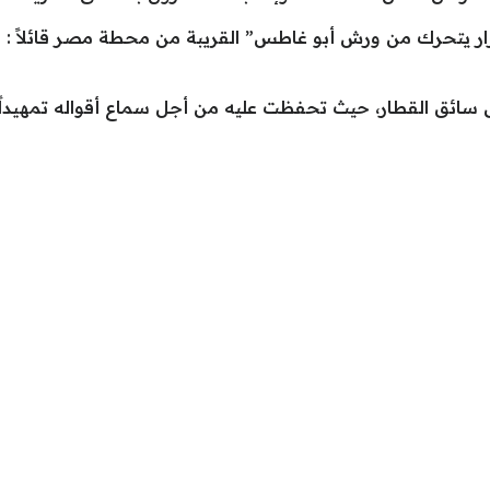
ار يتحرك من ورش أبو غاطس” القريبة من محطة مصر قائلاً : ”
 سائق القطار، حيث تحفظت عليه من أجل سماع أقواله تمهيداً ل