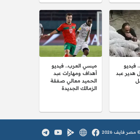
. فيديو
ميسي العرب.. فيديو
هدير عبد
أهداف ومهارات عبد
مل
الحميد معالي صفقة
الزمالك الجديدة
صر فايف 2026
فيسبوك
الموقع الالكتروني
يوتيوب
تطبيق اندرويد
تلغرام
مواقع التواصل