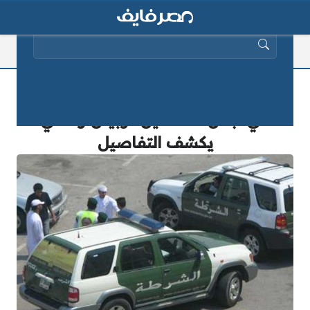
البحث عن:
عاجل.. القبض على “مواطنين مصريين”
في لبنان منذ قليل.. وبيان رسمي
يكشف التفاصيل