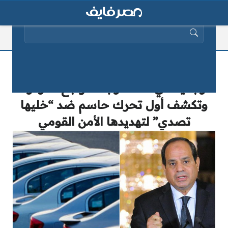
البحث عن:
رسميًا| “شعبة السيارات”: انخفاض كبير
وجديد في الأسعار بعد تراجع الدولار..
وتكشف أول تحرك حاسم ضد “خليها
تصدي” لتهديدها الأمن القومي