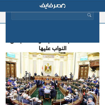
البحث عن:
تعرف على شروط “التصالح في
مخالفات البناء” عقب موافقة مجلس
النواب عليها