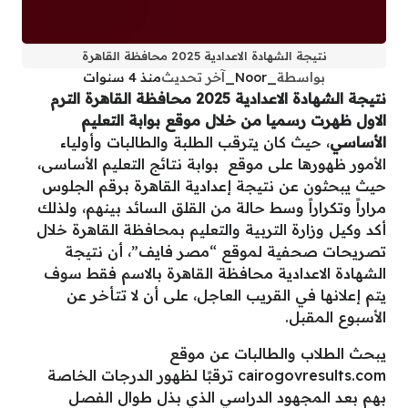
نتيجة الشهادة الاعدادية 2025 محافظة القاهرة
بواسطة
_Noor_
آخر تحديث
منذ 4 سنوات
نتيجة الشهادة الاعدادية 2025 محافظة القاهرة الترم
الاول ظهرت رسميا من خلال موقع بوابة التعليم
الأساسي
، حيث كان يترقب الطلبة والطالبات وأولياء
الأمور ظهورها على موقع بوابة نتائج التعليم الأساسى،
حيث يبحثون عن نتيجة إعدادية القاهرة برقم الجلوس
مراراً وتكراراً وسط حالة من القلق السائد بينهم، ولذلك
أكد وكيل وزارة التربية والتعليم بمحافظة القاهرة خلال
تصريحات صحفية لموقع “مصر فايف”، أن نتيجة
الشهادة الاعدادية محافظة القاهرة بالاسم فقط سوف
يتم إعلانها في القريب العاجل، على أن لا تتأخر عن
الأسبوع المقبل.
يبحث الطلاب والطالبات عن موقع
cairogovresults.com ترقبًا لظهور الدرجات الخاصة
بهم بعد المجهود الدراسي الذي بذل طوال الفصل