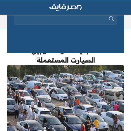
البحث عن:
«خليها تصدي» تؤتي ثمارها.. لو معاك
80 ألف جنيه تقدر تختار بين تلك
السيارت المستعملة