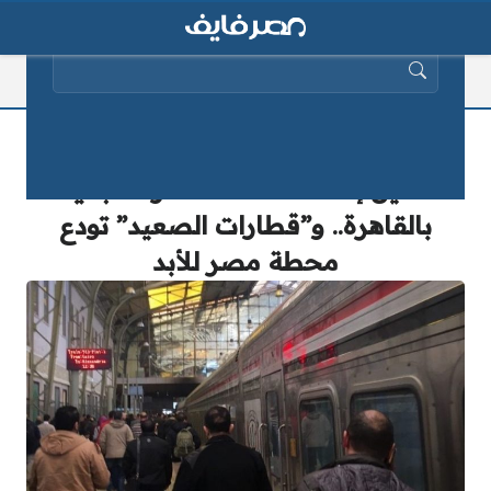
البحث عن:
لأول مرة منذ 160 سنة.. الحكومة تكشف
تفاصيل إنشاء “محطة قطارات جديدة”
بالقاهرة.. و”قطارات الصعيد” تودع
محطة مصر للأبد