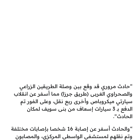
“حادث مروري قد وقع بين وصلة الطريقين الزراعي
والصحراوي الغربى (طريق جرزا) مما أسفر عن انقلاب
سيارتي ميكروباص وأخرى ربع نقل، وعلى الفور تم
الدفع بـ 3 سيارات إسعاف من بنى سويف لمكان
الحادث”.
“والحادث أسفر عن إصابة 16 شخصا بإصابات مختلفة
وتم نقلهم لمستشفى الواسطى المركزي، والمصابون