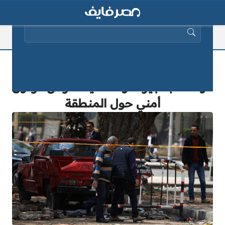
البحث عن:
عاجل.. إصابة 16 مواطن في أحداث
مؤسفة بالجيزة.. والداخلية تفرض كردون
أمني حول المنطقة