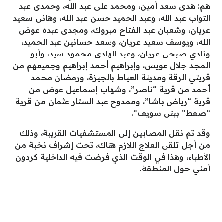
هم: هدى سعد أمين، ومحمد على عبد الله، وحمدى عبد
التواب عبد الله، وعبد الحميد حسن عبد الله، وهانى سعيد
عريان، وشعبان عبد الفتاح مبروك، ومجدى عبده عوض
الله، ويوسف سعيد عريان، وسعد حسانين عبد الحميد،
ونادي صبحى عريان، وعبد الهادى محمود سيد، وأبو
المجد جلال عويس، وإبراهيم أحمد إبراهيم وجميعهم من
قريتي الرقة ومدينة العياط بالجيزة، ورمضان محمد
أحمد من قرية “ناصر”، وشهاب إسماعيل عوض من
قرية “رياض باشا”، وممدوح عبد الستار عثمان من قرية
“صفط” ببنى سويف”.
وقد تم نقل المصابين إلى المستشفيات القريبة، وذلك
من أجل تلقى العلاج اللازم هناك، تحت إشراف نخبة من
الأطباء، وهذا في الوقت الذي فرضت فيه الداخلية كردون
أمني حول المنطقة.