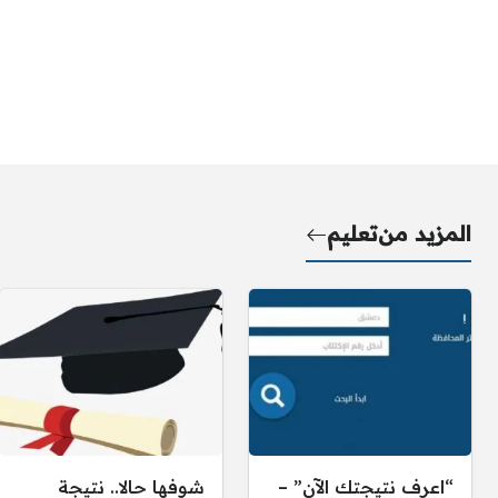
المزيد من
تعليم
“اعرف نتيجتك الآن” –
شوفها حالا.. نتيجة